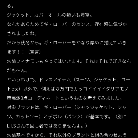
る。
ジャケット、カバーオールの類いも豊富。
なんかあらためてギ・ローバーのセンス、存在感に気づか
されましたね。
だから秋冬から。ギ・ローバーをかなり厚めに揃えていき
ます！！（宣言）
勿論フィナモレもやってはいきます。それはそれで好きなん
だも～ん。
というわけで、ドレスアイテム（スーツ、ジャケット、コー
トetc）以外で、例えば８万円でカッコイイイイタリアモノ
庶民派3点コーディネートというものを考えてみました。
対象ブランドは、ギ・ローバー（シャツジャケット、シャ
ツ、カットソー）とデボレ（パンツ）が基本です。（別に
L.I.Sさんの回し者ではありませんよ。）
勿論基本ですから、それ以外のブランドと組み合わせよう