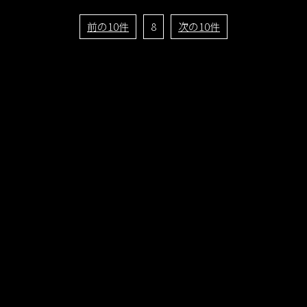
前の10件
8
次の10件