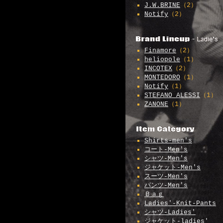
J.W.BRINE
（2）
Notify
（2）
Finamore
（2）
heliopole
（1）
INCOTEX
（2）
MONTEDORO
（1）
Notify
（1）
STEFANO ALESSI
（1）
ZANONE
（1）
Shirts-men's
コート-Men's
シャツ-Men's
ジャケット-Men's
スーツ-Men's
パンツ-Men's
Ｂａｇ
Ladies'-Knit-Pants
シャツ-Ladies'
ジャケット-ladies'