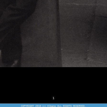
1
COPYRIGHT 2010（c）Albano ALL RIGHTS RESERVED.