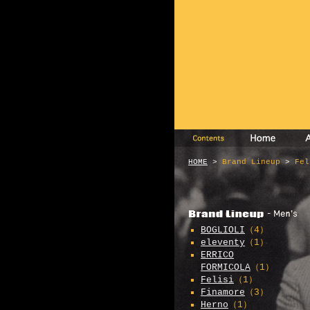
HOME
>
Brand Lineup
>
Fel
BOGLIOLI
（4）
eleventy
（1）
ERRICO
FORMICOLA
（1）
Felisi
（1）
Finamore
（3）
Herno
（1）