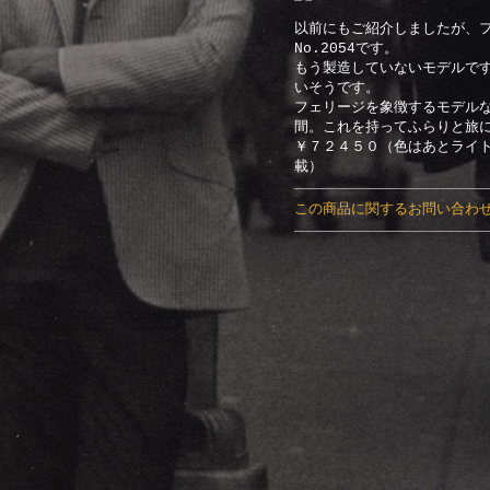
以前にもご紹介しましたが、
No.2054です。
もう製造していないモデルで
いそうです。
フェリージを象徴するモデル
間。これを持ってふらりと旅
￥７２４５０（色はあとライ
載）
この商品に関するお問い合わ